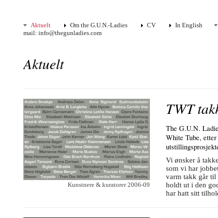
Aktuelt
Om the G.U.N.-Ladies
CV
In English
mail: info@thegunladies.com
Aktuelt
TWT takk
The G.U.N. Ladie
White Tube, etter 
utstillingsprosjekt
Vi ønsker å takk
som vi har jobb
varm takk går til
holdt ut i den g
Kunstnere & kuratorer 2006-09
har hatt sitt tilhol