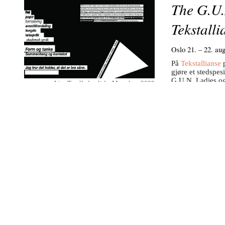
The G.U.
Tekstalli
Oslo 21. – 22. aug
På
Tekstallianse
p
gjøre et stedspes
G.U.N. Ladies og
Lisa Torell, detalj fra Monolog, 2009
”Another Kind o
James D
26. juni - 16. augu
Velkommen til åp
2000
Kunstneren vil væ
For info, se und
One Love